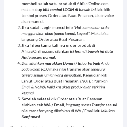
membeli salah satu produk
di AfiliasiOnline.com
maka cukup
klik tombol LOGIN di bawah ini
, lalu klik
tombol proses Order atau Buat Pesanan, lalu invoice
akan muncul.
Jika
sudah
Login
muncul info
“Hai, kamu akan order
menggunakan akun (nama kamu), Logout”
. Maka bisa
langsung Order atau Buat Pesanan.
Jika
ini
pertama kalinya order produk
di
AfiliasiOnline.com, silahkan
isi form di bawah ini data
Anda secara normal
.
Dan silahkan masukkan Donasi / Infaq Terbaik
Anda
pada kolom Rp.0
maka nilai transfer akan
langsung
tertera sesuai jumlah yang diinputkan
. Kemudian klik
Lanjut Order atau Buat Pesanan.
(NOTE : Pastikan
Email & No.WA Valid krn akses produk akan terkirim
kesana).
Setelah selesai
klik Order atau Buat Pesanan
silahkan
cek WA / Email,
langsung proses Transfer
sesuai
nilai transfer yang diinfokan di WA / Email lalu
lakukan
Konfirmasi