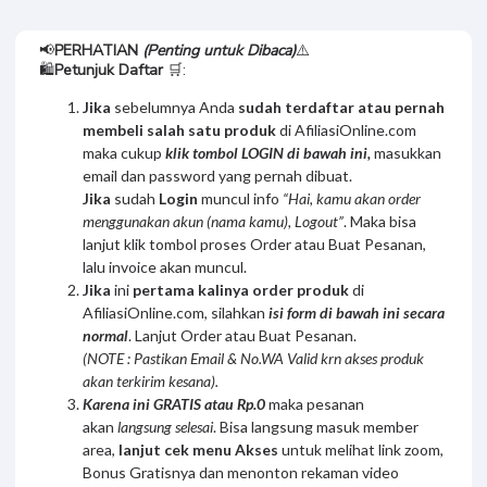
📢
PERHATIAN
(Penting untuk Dibaca)
⚠️
🛍️
Petunjuk Daftar
🛒:
Jika
sebelumnya Anda
sudah terdaftar atau pernah
membeli salah satu produk
di AfiliasiOnline.com
maka cukup
klik tombol LOGIN di bawah ini,
masukkan
email dan password yang pernah dibuat.
Jika
sudah
Login
muncul info
“Hai, kamu akan order
menggunakan akun (nama kamu), Logout”
. Maka bisa
lanjut klik tombol proses Order atau Buat Pesanan,
lalu invoice akan muncul.
Jika
ini
pertama kalinya order produk
di
AfiliasiOnline.com, silahkan
isi form di bawah ini secara
normal
. Lanjut Order atau Buat Pesanan.
(NOTE : Pastikan Email & No.WA Valid krn akses produk
akan terkirim kesana).
Karena ini GRATIS atau Rp.0
maka pesanan
akan
langsung selesai
. Bisa langsung masuk member
area,
lanjut cek menu Akses
untuk melihat link zoom,
Bonus Gratisnya dan menonton rekaman video